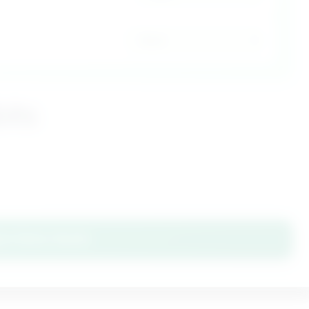
its
ze Detox Needs