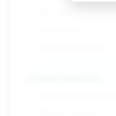
🍷 Alcohol consumption
🥤 Sugary drinks (soda, juices)
🐟 Non-organic produce/high-mercury fish
🧴 Lifestyle & Personal Care
💄 Conventional cosmetics/personal care produ
💊 Medications (OTC or prescription)