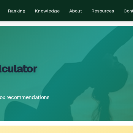
Ranking
Knowledge
About
Resources
Con
lculator
etox recommendations