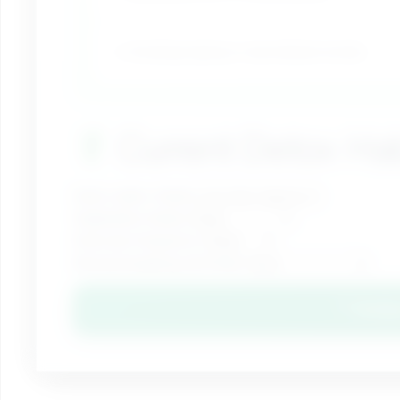
🚬 Smoking/vaping or secondhand smoke
🥬
Current Detox Hab
Daily water intake
Vegetable intake
Exercise frequency
Sauna/sweating activities
Analy