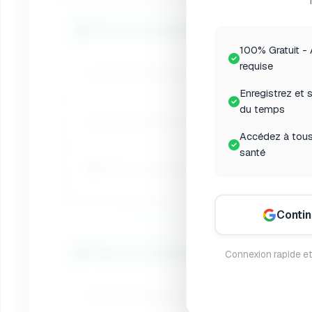
🏭 Environmental Exposure
100% Gratuit - 
requise
🚗 Heavy traffic exposure (commuting, living nea
Enregistrez et s
du temps
🧹 Household chemicals (cleaners, air fresheners
Accédez à tous
santé
🏢 Office environment (new buildings, poor ventil
Conti
🍔 Diet & Consumption
Connexion rapide et
🍕 Processed/packaged foods