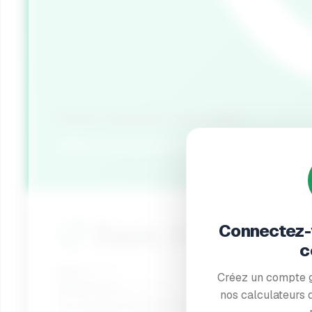
Detox Support Calculator
Assess toxin exposure and get personalized det
📋
Basic Information
Connectez-v
c
Age
Créez un compte g
Weight (kg)
nos calculateurs d
Any existing conditions?