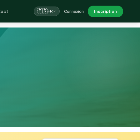
tact
🇫🇷
Connexion
Inscription
FR