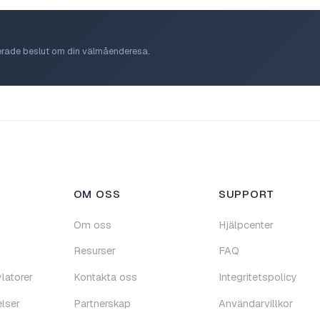
rmerade beslut om din välmåenderesa.
OM OSS
SUPPORT
Om oss
Hjälpcenter
Resurser
FAQ
latorer
Kontakta oss
Integritetspolicy
lser
Partnerskap
Användarvillkor