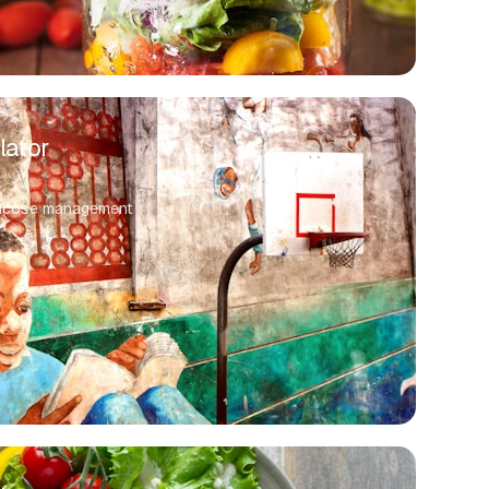
lator
glucose management