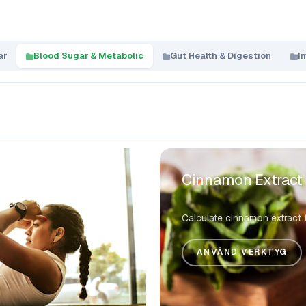
ar
Blood Sugar & Metabolic
Gut Health & Digestion
I
Cinnamon Extract 
Calculate cinnamon extract 
ANVÄND VERKTYG