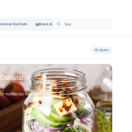
mmune System
Bone & Joint Health
Skin, Hair & Nails
18 objekt
Calculator
for metabolic health