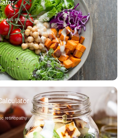
lator
 assess insulin resistance
Calculator
tic retinopathy