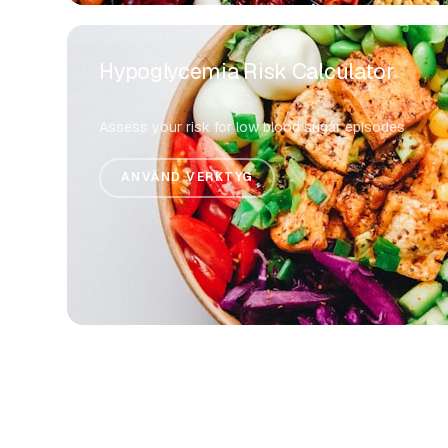
Hypoglycemia Risk Calculator
Assess your risk for low blood sugar episodes
ANVÄND VERKTYG