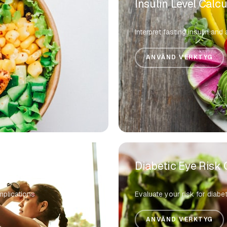
Insulin Level Calcu
Interpret fasting insulin and
ANVÄND VERKTYG
Diabetic Eye Risk 
mplications
Evaluate your risk for diabe
ANVÄND VERKTYG