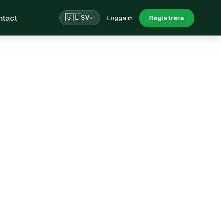
ntact
🇸🇪
Logga in
Registrera
SV