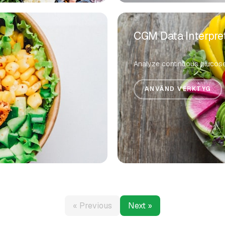
CGM Data Interpre
Analyze continuous glucose 
ANVÄND VERKTYG
« Previous
Next »