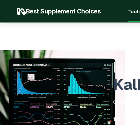
Best Supplement Choices
Tool
TOOLS.HER
Häl
Kal
Gratis prof
18
46
verktyg
Kateg