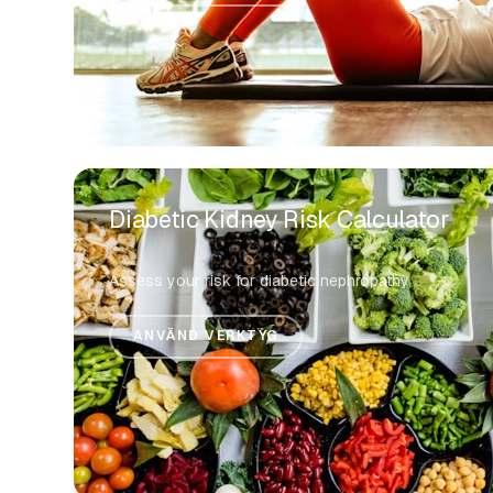
Diabetic Kidney Risk Calculator
Assess your risk for diabetic nephropathy
ANVÄND VERKTYG