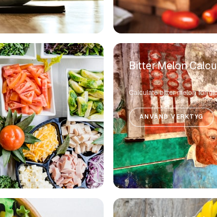
Bitter Melon Calcu
e
Calculate bitter melon for 
ANVÄND VERKTYG