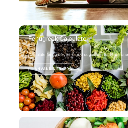
Fenugreek Calculator
Calculate fenugreek for blood sugar and testosteron
ANVÄND VERKTYG