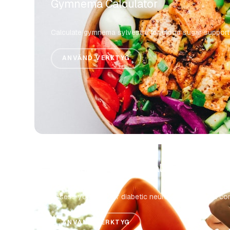
Gymnema Calculator
Calculate gymnema sylvestre for blood sugar support
ANVÄND VERKTYG
Diabetic Foot Risk Calculator
Assess your risk for diabetic neuropathy and foot co
ANVÄND VERKTYG