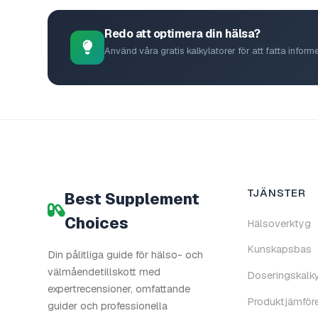
Redo att optimera din hälsa?
Använd våra gratis kalkylatorer för att fatta info
TJÄNSTER
Best Supplement
Choices
Hälsoverktyg
Kunskapsbas
Din pålitliga guide för hälso- och
välmåendetillskott med
Doseringskalky
expertrecensioner, omfattande
Produktjämföre
guider och professionella