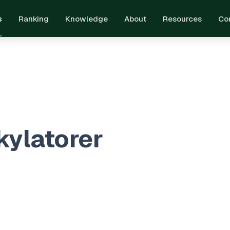
s
Ranking
Knowledge
About
Resources
Co
O_EYEBROW
sa & Välmående
kylatorer
essionella verktyg för att optimera din hälsoresa
100%
orier
Alla gratis