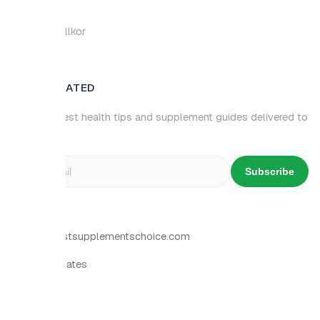
llkor
DATED
est health tips and supplement guides delivered to
Subscribe
T
stsupplementschoice.com
tates