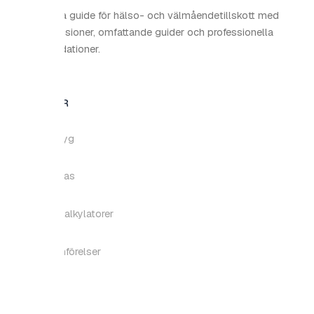
ga guide för hälso- och välmåendetillskott med
sioner, omfattande guider och professionella
tioner.
R
yg
as
alkylatorer
förelser