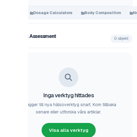
Dosage Calculators
Body Composition
Nutrient Tracke
k Assessment
0 objekt
Inga verktyg hittades
lägger till nya hälsoverktyg snart. Kom tillbaka
senare eller utforska våra artiklar.
Visa alla verktyg