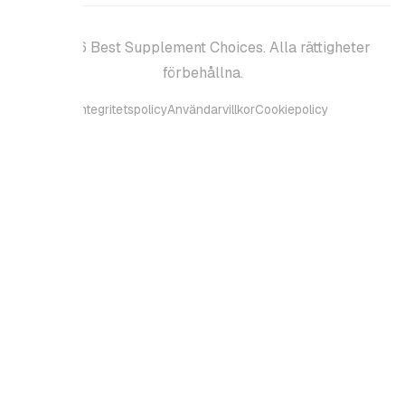
 Best Supplement Choices. Alla rättigheter
förbehållna.
ntegritetspolicy
Användarvillkor
Cookiepolicy