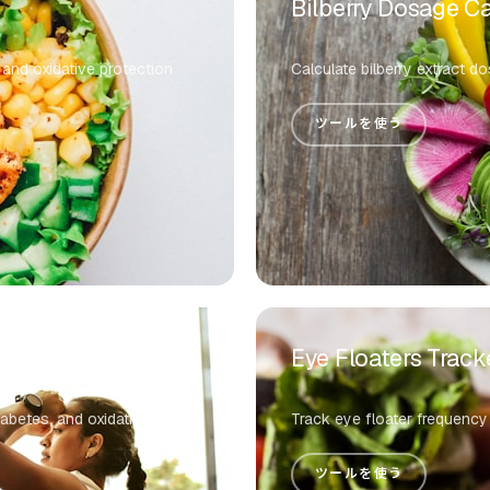
Bilberry Dosage Ca
 and oxidative protection
Calculate bilberry extract d
ツールを使う
Eye Floaters Track
iabetes, and oxidative
Track eye floater frequency
ツールを使う