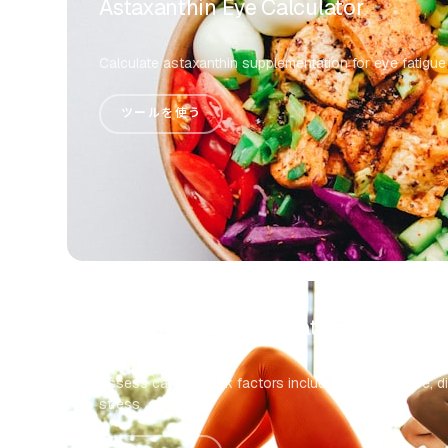
Astaxanthin Eye Calculator
Calculate astaxanthin supplementation for eye fatigue
ツールを使う
Cataract Risk Calculator
Assess cataract risk factors including UV exposure, d
stress