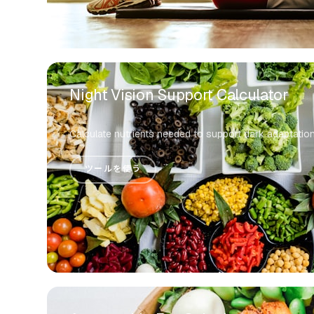
Night Vision Support Calculator
Calculate nutrients needed to support dark adaptation
ツールを使う