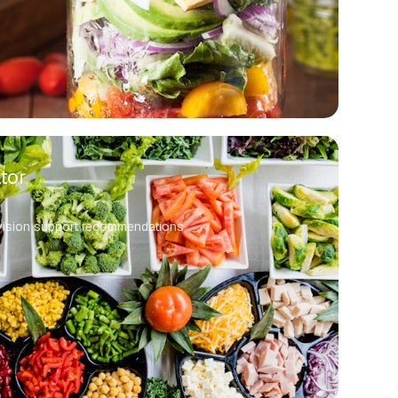
tor
vision support recommendations