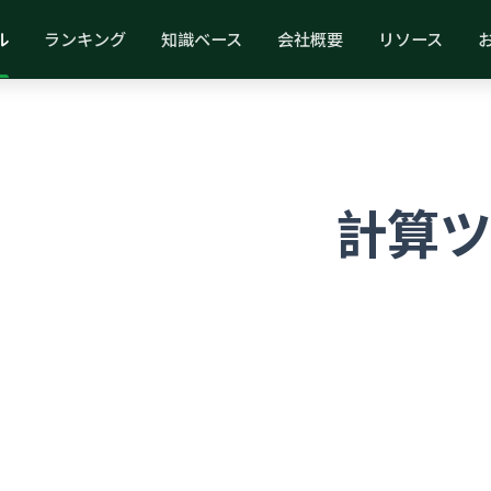
ル
ランキング
知識ベース
会社概要
リソース
O_EYEBROW
康とウェルネス
計算ツ
最適化する無料のプロフェッショナルツール
100%
リー
すべて無料