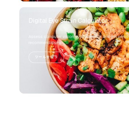
Digital Eye Strain Calculator
Assess computer vision syndrome risk and get perso
recommendations
ツールを使う