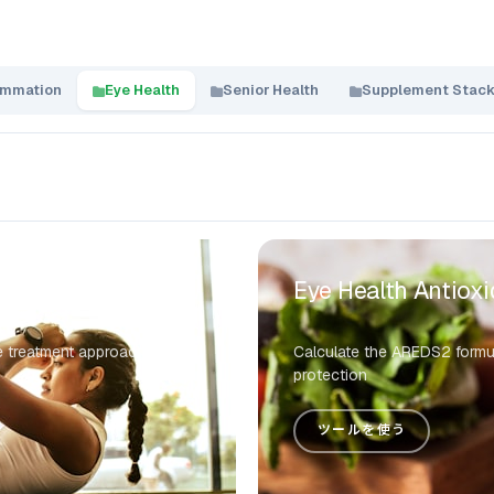
lammation
Eye Health
Senior Health
Supplement Stac
Eye Health Antioxi
e treatment approaches
Calculate the AREDS2 formu
protection
ツールを使う