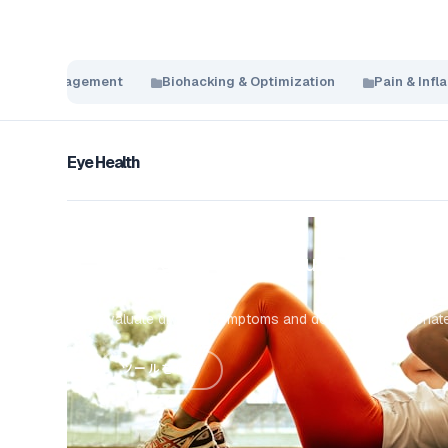
eight Management
Biohacking & Optimization
Pain & Inf
Eye Health
Dry Eye Severity Calculator
Evaluate dry eye symptoms and determine appropriat
ツールを使う