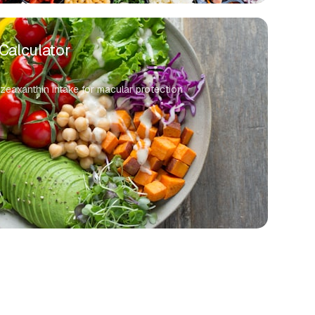
Calculator
 zeaxanthin intake for macular protection