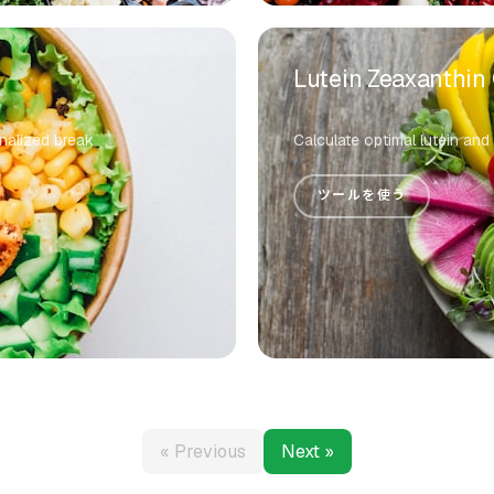
Lutein Zeaxanthin 
nalized break
Calculate optimal lutein and
ツールを使う
« Previous
Next »