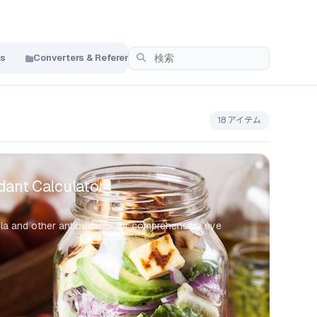
ks
Converters & Reference
Pediatric Health
Respirato
18 アイテム
dant Calculator
la and other antioxidants for comprehensive eye