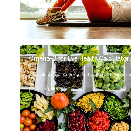
ツールを使う
Omega-3 for Eye Health Calculator
Calculate omega-3 dosing for dry eye relief and retina
ツールを使う