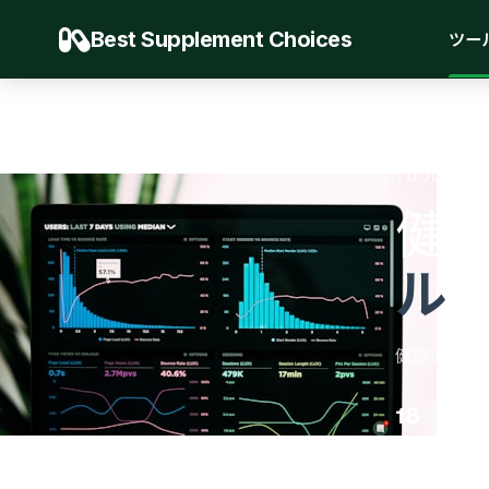
Best Supplement Choices
ツー
TOOLS.HER
健
ル
健康の旅を
18
46
ツール
カテゴ