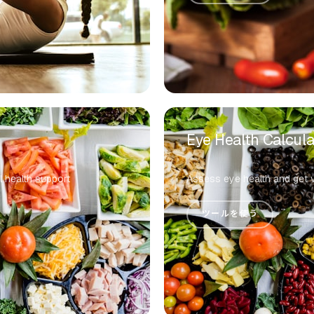
Eye Health Calcula
l health support
Assess eye health and get 
ツールを使う