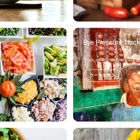
Eye Pressure Track
 and night vision
Track intraocular pressure
ツールを使う