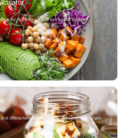
lculator
osage for night vision and eye health support
er
 and characteristics to identify concerning changes