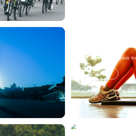
Runner's Nutrition
Calculate nutrition needs for
ツールを使う