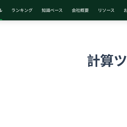
ル
ランキング
知識ベース
会社概要
リソース
O_EYEBROW
康とウェルネス
計算ツ
最適化する無料のプロフェッショナルツール
100%
リー
すべて無料