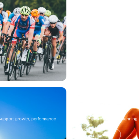
Cyclist's Nutrition
wimmers
Personalized nutrition plan 
peak performanc...
ツールを使う
Marathon Training
 Support growth, performance
Complete nutrition planning 
ツールを使う