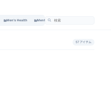
Men's Health
Mental Health & Cognitive
Heart & Cardi
57 アイテム
alculator
anning for strength sports