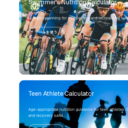
Swimmer's Nutrition Calculator
Nutrition planning for competitive and recreational s
ツールを使う
Teen Athlete Calculator
Age-appropriate nutrition guidance for teen athletes.
and recovery safel...