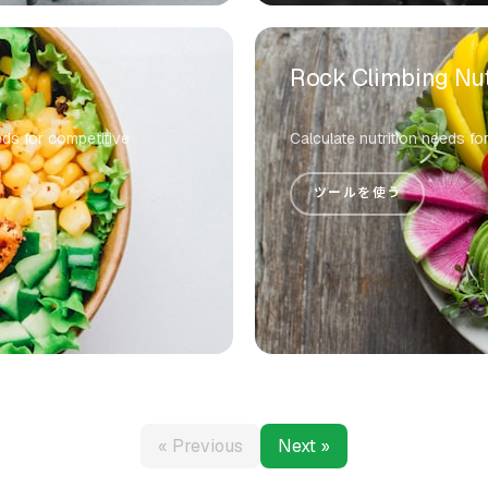
Rock Climbing Nut
eds for competitive
Calculate nutrition needs fo
ツールを使う
« Previous
Next »