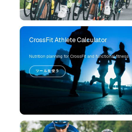
CrossFit Athlete Calculator
Nutrition planning for CrossFit and functional fitness
ツールを使う