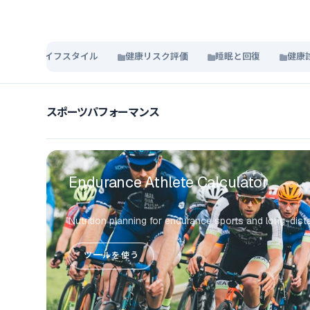
ルネスとライフスタイル
健康リスク評価
睡眠と回復
健康
スポーツパフォーマンス
Endurance Athlete Calculator
Nutrition planning for endurance sports and long-dist
ツールを使う