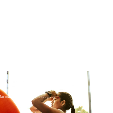
 Calculator
for cyclists including carbs, hydration and recovery for
 Calculator
for marathon training and race day