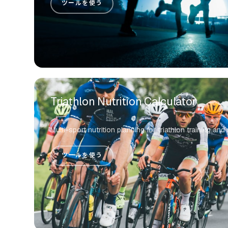
ツールを使う
Triathlon Nutrition Calculator
Multi-sport nutrition planning for triathlon training and
ツールを使う