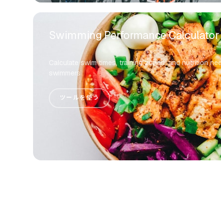
Swimming Performance Calculator
Calculate swim times, training zones, and nutrition ne
swimmers
ツールを使う