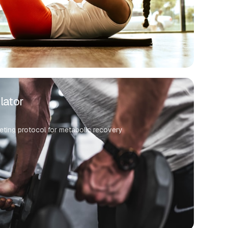
lator
eting protocol for metabolic recovery