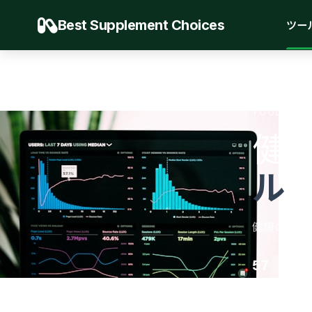
Best Supplement Choices
ツー
TOOLS.HER
健
ル
健康の旅を
57
46
ツール
カテゴ