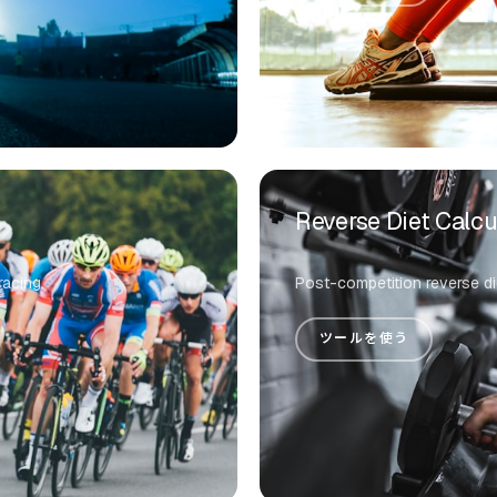
Reverse Diet Calcu
 racing
Post-competition reverse di
ツールを使う