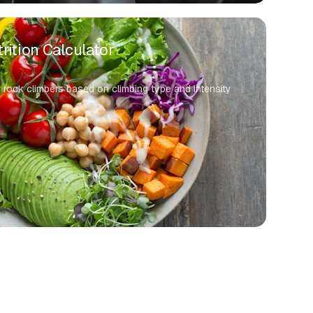
rition Calculator
r rock climbers based on climbing type and intensity