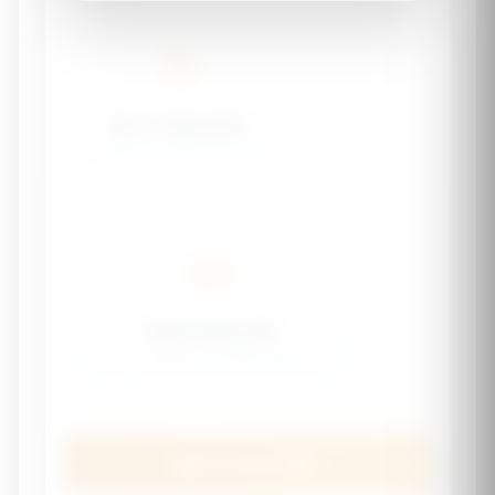
Harris-Benedict
Original formula from 1918
Katch-McArdle
Best for athletes (needs body fat %)
Calculate BMR