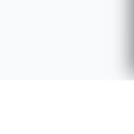
Best Supplement Choices
Seu guia confiável para suplementos de saúde e bem-estar,
com avaliações de especialistas, guias completos e
recomendações profissionais.