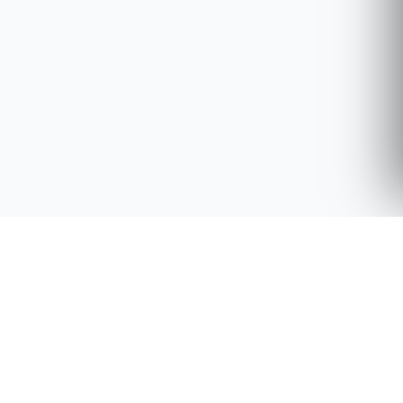
Best Supplement Choices
La tua guida di fiducia per integratori di salute e benessere,
con recensioni di esperti, guide complete e raccomandazioni
professionali.