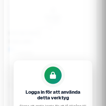
🧑
Pre-teen
9-13 years
Exact age (years)
Dietary pattern
🍖 Omnivore
🥗 Vegetarian
🌱 Vegan
Logga in för att använda
detta verktyg