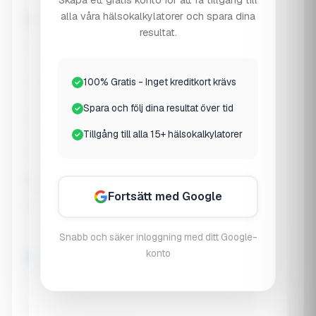
Skapa ett gratis konto för att få tillgång till
😣 Picky Eater
alla våra hälsokalkylatorer och spara dina
Any specific concerns? (Select all that apply)
resultat.
🛡️ Frequent illness
📏 Growth concerns
100% Gratis - Inget kreditkort krävs
🧠 Focus/attention
⚡ Low energy
Spara och följ dina resultat över tid
😴 Sleep issues
🤧 Allergies
Tillgång till alla 15+ hälsokalkylatorer
🤢 Digestive issues
🦴 Bone health
Typical outdoor/sun exposure
Fortsätt med Google
Limited (indoor)
Snabb och säker inloggning med ditt Google-
konto
Moderate