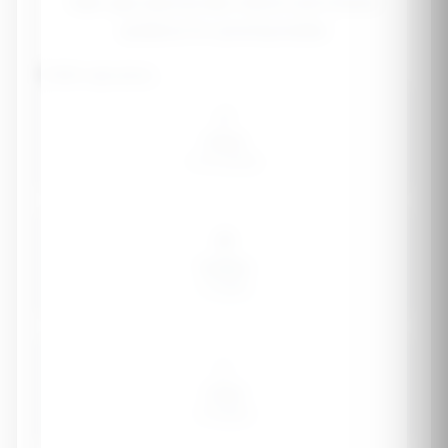
Safe, age-appropriate vitamin and mineral
guidance for growing bodies
Child's age group
👶
Infant
0-12 months
🧒
Toddler
1-3 years
👧
Child
4-8 years