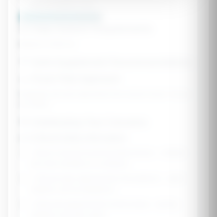
Lots of outdoor time
Calculate Nutrition Needs 🌟
📊 Daily Nutrient Requirements
Based on RDA for
💊 Safe Supplement Recommendations
🥗 Food-First Approach
Nutrients are best absorbed from whole foods. Focus
on these:
🎯 Addressing Your Concerns
⚠️ Critical Safety Information
•
Never exceed recommended doses
- children
are more sensitive to overdose
•
Choose age-appropriate formulations
- adult
vitamins can be dangerous
•
Keep all supplements locked away
- gummy
vitamins look like candy