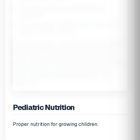
•
Consult pediatrician
before starting any
supplements
•
Iron poisoning
is a leading cause of poisoning
deaths in children under 6
Pediatric Disclaimer:
This calculator provides general
guidance based on established RDAs. Every child is
unique. Always consult with your pediatrician before
giving supplements, especially for infants, children with
health conditions, or those on medications. Most
healthy children eating varied diets may not need
supplements.
Pediatric Nutrition
Proper nutrition for growing children.