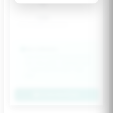
💪
Large
Broad shoulders, large wrists
How to Measure
Wrap thumb and middle finger around your
wrist. If they overlap → small frame, touch
→ medium frame, don't touch → large
frame.
Calculate Ideal Weight