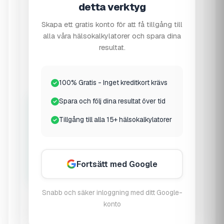
detta verktyg
🦴
Skapa ett gratis konto för att få tillgång till
alla våra hälsokalkylatorer och spara dina
Small
resultat.
Narrow shoulders, small wrists
100% Gratis - Inget kreditkort krävs
Spara och följ dina resultat över tid
🧍
Tillgång till alla 15+ hälsokalkylatorer
Medium
Fortsätt med Google
Average build
Snabb och säker inloggning med ditt Google-
konto