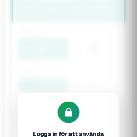
Calculate your optimal weight range using multiple
scientific formulas
Gender
Male
Female
Height
cm
ft/in
cm
Body Frame
Logga in för att använda