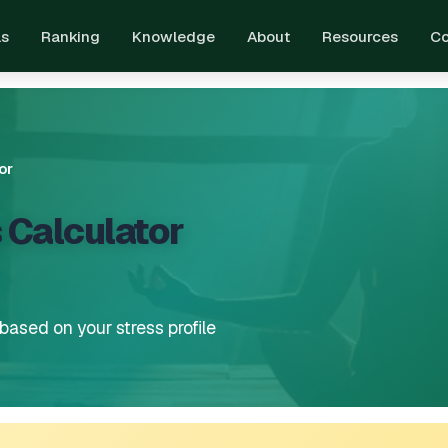
ls
Ranking
Knowledge
About
Resources
Co
or
 Calculator
sed on your stress profile