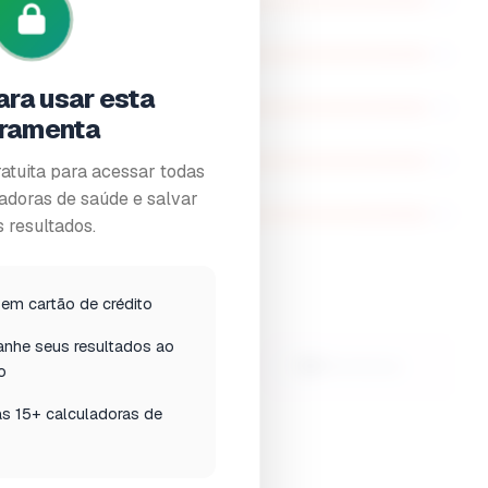
5
5
ara usar esta
5
rramenta
5
atuita para acessar todas
adoras de saúde e salvar
5
 resultados.
 Factors
Sem cartão de crédito
nhe seus resultados ao
🏃
💔
Physical strain
Emotional
o
s 15+ calculadoras de