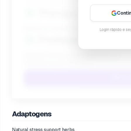
🎯
Primary Goal
Conti
What do you want to improve most?
Login rápido e s
⚙️
Preferences
Stimulant Preference
Preferred Form
Find 
Adaptogens
Natural stress support herbs.