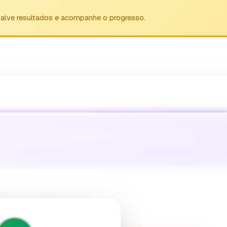
Salve resultados e acompanhe o progresso.
d the best adaptogenic herbs for your stress profile
 Symptoms