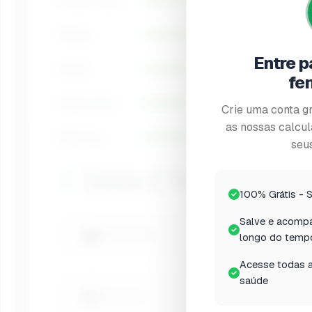
Overall Stress
Fatigue
Entre p
Anxiety
fe
Sleep Issues
Crie uma conta gr
as nossas calcul
Brain Fog
seus
⚡
Select Your Stress
100% Grátis - 
Salve e acompa
💼
😴
Work stress
Poor sleep
longo do temp
Acesse todas a
saúde
Chronic/Long-
🍔
📅
Poor diet
term